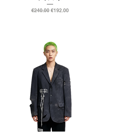
通常価格
セール価格
€240.00
€192.00