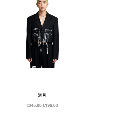
満月
通常価格
セール価格
€245.00
€196.00