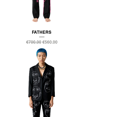
FATHERS
通常価格
セール価格
€700.00
€560.00