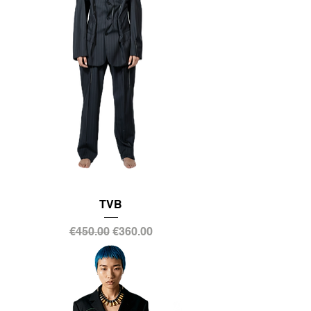
TVB
通常価格
セール価格
€450.00
€360.00