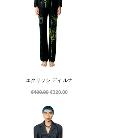
エクリッシ ディ ルナ
通常価格
セール価格
€400.00
€320.00