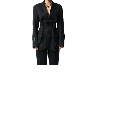
ロッシア
通常価格
セール価格
€450.00
€360.00