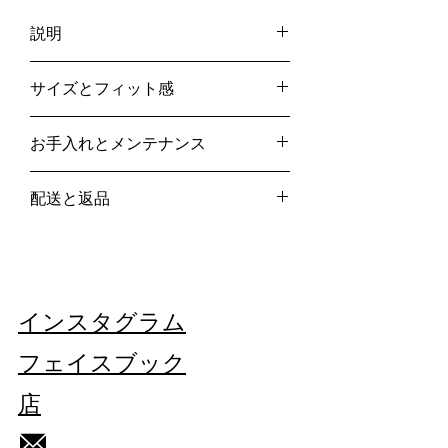
説明
-
青
サイズとフィット感
- 青いボタン開閉
サイドポケット
IT38
- バックスプリットの詳細
お手入れとメンテナンス
サイズガイド
専門のドライクリーニング
- 全体的な分割
配送と返品
洗濯しないでください
- 白い顔の刺繍
漂白剤を使用しないでください
当社の詳細については、こちらをご覧く
- コットン50%ポリエステル50%
タンブラー乾燥はしないでください
ださい。
配送と返品
ここ
アイロンは低温でかけてください
イタリア製
ヴィンテージ/再生品。
インスタグラム
この作品はユニークです。
それぞれの欠陥はこのスーツの歴史の一
フェイスブック
部です。
店