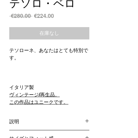
テソロ・ベロ
通
セ
 €280.00 
€224.00
常
ー
価
ル
在庫なし
格
価
格
テソローネ、あなたはとても特別で
す。
イタリア製
ヴィンテージ/再生品。
この作品はユニークです。
説明
- 2枚のブレザーを縫い合わせました