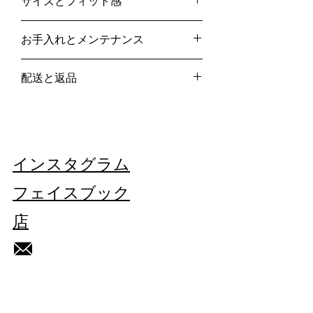
サイズとフィット感
- ダークグレー/ダークブルー
- リバース
IT48
- 3 ボタン開閉
お手入れとメンテナンス
サイズガイド
サイドポケット
- 前面に刺繍入り
専門のドライクリーニング
-
配送と返品
ローカット
洗濯しないでください
- 100% ウール
漂白剤を使用しないでください
当社の詳細については、こちらをご覧く
タンブラー乾燥はしないでください
ださい。
配送と返品
ここ
イタリア製
アイロンは低温でかけてください
ヴィンテージ/再生品。
この作品はユニークです。
インスタグラム
それぞれの欠陥は、このブレザーの歴史
の一部です。
フェイスブック
店