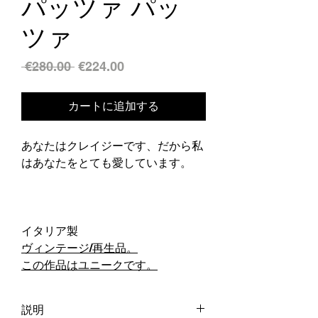
パッツァ パッ
ツァ
通
セ
 €280.00 
€224.00
常
ー
価
ル
カートに追加する
格
価
格
あなたはクレイジーです、だから私
はあなたをとても愛しています。
イタリア製
ヴィンテージ/再生品。
この作品はユニークです。
説明