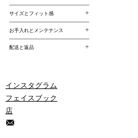
- ライトグレー
サイズとフィット感
- リバース
- 3 ボタン開閉
IT54
サイドポケット
お手入れとメンテナンス
サイズガイド
前面にオレンジ+アシッドグリーンのフル
オ糸で刺繍
専門のドライクリーニング
- 100% ウール
配送と返品
洗濯しないでください
漂白剤を使用しないでください
当社の詳細については、こちらをご覧く
イタリア製
タンブラー乾燥はしないでください
ださい。
配送と返品
ここ
ヴィンテージ/再生品。
アイロンは低温でかけてください
この作品はユニークです。
それぞれの欠陥は、このブレザーの歴史
インスタグラム
の一部です。
フェイスブック
店