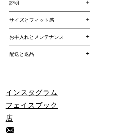
説明
- ブルー / テクスチャード加工
サイズとフィット感
- リバース
- 3 ボタン開閉
IT48
サイドポケット
お手入れとメンテナンス
サイズガイド
-
ローカット
- 背中に白の蛍光マルチカラーの刺繍が
専門のドライクリーニング
施されています。
配送と返品
洗濯しないでください
- 100% ウール
漂白剤を使用しないでください
当社の詳細については、こちらをご覧く
タンブラー乾燥はしないでください
ださい。
配送と返品
ここ
イタリア製
アイロンは低温でかけてください
ヴィンテージ/再生品。
この作品はユニークです。
インスタグラム
それぞれの欠陥は、このジレの歴史の一
部です。
フェイスブック
店