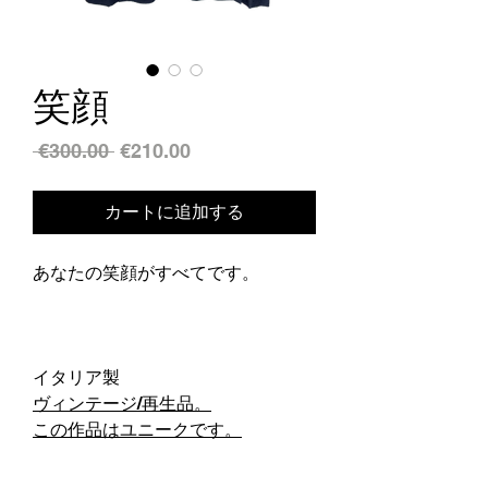
笑顔
通
セ
 €300.00 
€210.00
常
ー
価
ル
カートに追加する
格
価
格
あなたの笑顔がすべてです。
イタリア製
ヴィンテージ/再生品。
この作品はユニークです。