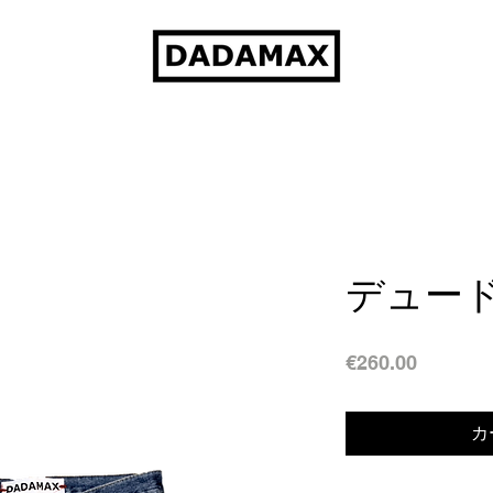
デュー
価
€260.00
格
カ