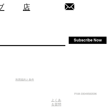
ブ
店
Subscribe Now
利用規約と条件
P.IVA 03049560596
よくあ
る質問