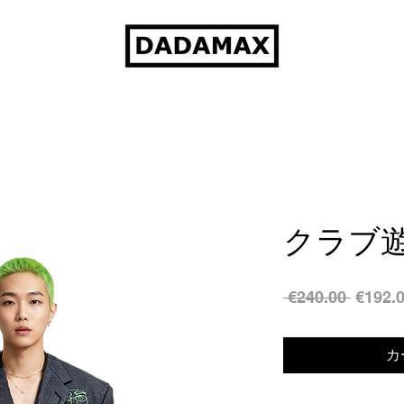
クラブ
通
 €240.00 
€192.
常
価
カ
格