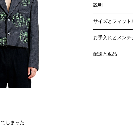
説明
-
トリミングされた
サイズとフィット
- ダークグレー
- リバース
IT54
- 2 ボタン開閉
お手入れとメンテ
サイズガイド
サイドポケット
- 前面にグリーンフ
専門のドライクリー
- 100% ウール
配送と返品
洗濯しないでくださ
漂白剤を使用しない
当社の詳細について
イタリア製
タンブラー乾燥はし
返品
ここ
ヴィンテージ/再生品
アイロンは低温でか
この作品はユニーク
それぞれの欠陥は、
ってしまった