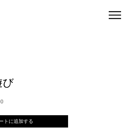
遊び
セ
00
ー
ル
ートに追加する
価
格