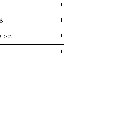
生のカット
感
ナンス
ルオの顔の刺繍が施されています。
ニング
い
でください
は、こちらをご覧ください。
配送と
ないでください
。
けてください
です。
このブレザーの歴史の一部です。