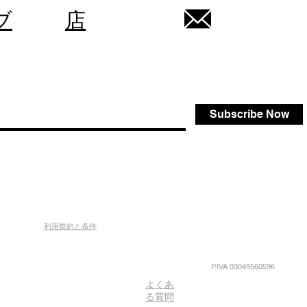
ブ
店
Subscribe Now
利用規約と条件
P.IVA 03049560596
よくあ
る質問