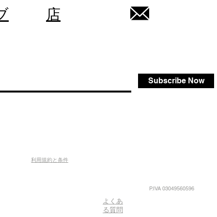
ブ
店
Subscribe Now
利用規約と条件
P.IVA 03049560596
よくあ
る質問