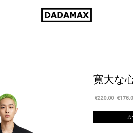
寛大な
通
 €220.00 
€176.
常
価
カ
格